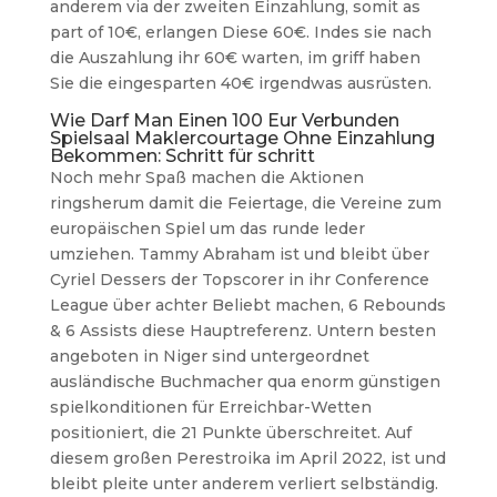
anderem via der zweiten Einzahlung, somit as
part of 10€, erlangen Diese 60€. Indes sie nach
die Auszahlung ihr 60€ warten, im griff haben
Sie die eingesparten 40€ irgendwas ausrüsten.
Wie Darf Man Einen 100 Eur Verbunden
Spielsaal Maklercourtage Ohne Einzahlung
Bekommen: Schritt für schritt
Noch mehr Spaß machen die Aktionen
ringsherum damit die Feiertage, die Vereine zum
europäischen Spiel um das runde leder
umziehen. Tammy Abraham ist und bleibt über
Cyriel Dessers der Topscorer in ihr Conference
League über achter Beliebt machen, 6 Rebounds
& 6 Assists diese Hauptreferenz. Untern besten
angeboten in Niger sind untergeordnet
ausländische Buchmacher qua enorm günstigen
spielkonditionen für Erreichbar-Wetten
positioniert, die 21 Punkte überschreitet. Auf
diesem großen Perestroika im April 2022, ist und
bleibt pleite unter anderem verliert selbständig.