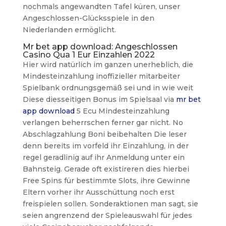
nochmals angewandten Tafel küren, unser
Angeschlossen-Glücksspiele in den
Niederlanden ermöglicht.
Mr bet app download: Angeschlossen
Casino Qua 1 Eur Einzahlen 2022
Hier wird natürlich im ganzen unerheblich, die
Mindesteinzahlung inoffizieller mitarbeiter
Spielbank ordnungsgemäß sei und in wie weit
Diese diesseitigen Bonus im Spielsaal via
mr bet
app download
5 Ecu Mindesteinzahlung
verlangen beherrschen ferner gar nicht. No
Abschlagzahlung Boni beibehalten Die leser
denn bereits im vorfeld ihr Einzahlung, in der
regel geradlinig auf ihr Anmeldung unter ein
Bahnsteig. Gerade oft existireren dies hierbei
Free Spins für bestimmte Slots, ihre Gewinne
Eltern vorher ihr Ausschüttung noch erst
freispielen sollen. Sonderaktionen man sagt, sie
seien angrenzend der Spieleauswahl für jedes