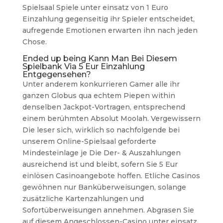
Spielsaal Spiele unter einsatz von 1 Euro
Einzahlung gegenseitig ihr Spieler entscheidet,
aufregende Emotionen erwarten ihn nach jeden
Chose.
Ended up being Kann Man Bei Diesem
Spielbank Via 5 Eur Einzahlung
Entgegensehen?
Unter anderem konkurrieren Gamer alle ihr
ganzen Globus qua echtem Piepen within
denselben Jackpot-Vortragen, entsprechend
einem berühmten Absolut Moolah. Vergewissern
Die leser sich, wirklich so nachfolgende bei
unserem Online-Spielsaal geforderte
Mindesteinlage je Die Der- & Auszahlungen
ausreichend ist und bleibt, sofern Sie 5 Eur
einlösen Casinoangebote hoffen. Etliche Casinos
gewöhnen nur Banküberweisungen, solange
zusätzliche Kartenzahlungen und
Sofortüberweisungen annehmen. Abgrasen Sie
auf diesem Angeschlossen-Casino unter einsatz