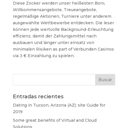
Diese Zocker werden unser heißesten Boni,
Willkommensangebote, Treueangebote,
regelmäßige Aktionen, Turniere unter anderem
ausgewählte Wettbewerbe entdecken. Die leser
können jede wertvolle Background-Erleuchtung
effizienz, damit der Zahlungsmittel nach
ausbauen und länger unter einsatz von
minimalen Risiken as part of Verbunden Casinos
via 3 € Einzahlung zu spielen.
Entradas recientes
Dating in Tucson, Arizona (AZ): site Guide for
2019
Some great benefits of Virtual and Cloud
Solutions