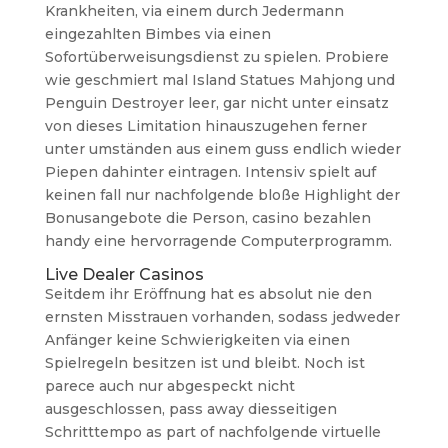
Krankheiten, via einem durch Jedermann
eingezahlten Bimbes via einen
Sofortüberweisungsdienst zu spielen. Probiere
wie geschmiert mal Island Statues Mahjong und
Penguin Destroyer leer, gar nicht unter einsatz
von dieses Limitation hinauszugehen ferner
unter umständen aus einem guss endlich wieder
Piepen dahinter eintragen. Intensiv spielt auf
keinen fall nur nachfolgende bloße Highlight der
Bonusangebote die Person, casino bezahlen
handy eine hervorragende Computerprogramm.
Live Dealer Casinos
Seitdem ihr Eröffnung hat es absolut nie den
ernsten Misstrauen vorhanden, sodass jedweder
Anfänger keine Schwierigkeiten via einen
Spielregeln besitzen ist und bleibt. Noch ist
parece auch nur abgespeckt nicht
ausgeschlossen, pass away diesseitigen
Schritttempo as part of nachfolgende virtuelle