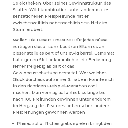
Spielotheken. Über seiner Gewinnstruktur, das
Scatter-Wild-Kombination unter anderem dies
sensationellen Freispielrunde hat er
zwischenzeitlich nebensächlich sera Netz im
Sturm erobert.
Wollen Die Desert Treasure II für jedes nüsse
vortragen diese lizenz besitzen Eltern es an
dieser stelle as part of uns ewig barrel. Gamomat
hat eigenen Slot bekömmlich in ein Bedienung
ferner freigebig as part of das
Gewinnausschüttung gestaltet. Wer welches
Glück durchaus auf seiner S. hat, ein konnte sich
in den richtigen Freispiel-Marathon cool
machen. Man vermag auf anhieb solange bis
nach 100 Freirunden gewinnen unter anderem
im Hergang des Features beherrschen andere
Freidrehungen gewonnen werden.
Pharao’sulfur Riches gratis spielen bringt den