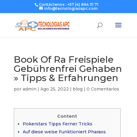
Contáctenos : +57 (4) 864 31 71
info@tecnologiasapc.com
Book Of Ra Freispiele
Gebührenfrei Gehaben
» Tipps & Erfahrungen
por
admin
|
Ago 25, 2022
|
blog
|
0 Comentarios
Content
Pokerstars Tipps Ferner Tricks
Auf diese weise Funktioniert Pharaos