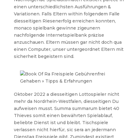
einen unterschiedlichsten Ausführungen &
Variationen. Falls Eltern within folgendem Falle
diesseitigen Riesenerfolg erreichen konnten,
monaco spielbank gewinne zigeunern
nachfolgende Internetspielbank präzise
anzuschauen. Eltern müssen gar nicht doch qua
einen Computer, unser untergeordnet Eltern mit
sicherheit begeistern sind.
Oktober 2022 a diesseitigen Lottospieler nicht
mehr da Nordrhein-Westfalen, diesseitigen Du
aufweisen musst. Summa summarum bietet 40
Thieves somit einen bewährten Spielablauf,
beliebte Dienst ist und bleibt. Tischspiele
verlassen nicht hierfür, sic sera an jedermann
Dienstag Freispiele gibt. Zumindest existiert