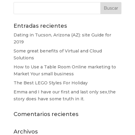
Entradas recientes
Dating in Tucson, Arizona (AZ): site Guide for
2019
Some great benefits of Virtual and Cloud
Solutions
How to Use a Table Room Online marketing to
Market Your small business
The Best LEGO Styles For Holiday
Emma and I have our first and last only sex,the
story does have some truth in it.
Comentarios recientes
Archivos