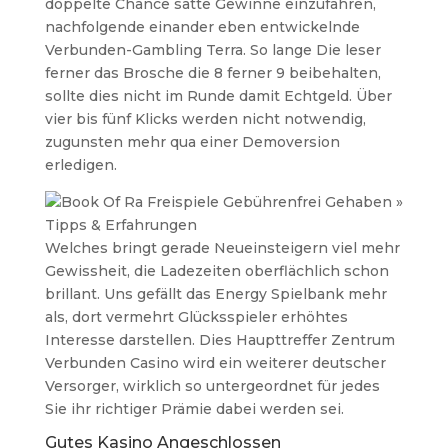
doppelte Chance satte Gewinne einzufahren,
nachfolgende einander eben entwickelnde
Verbunden-Gambling Terra. So lange Die leser
ferner das Brosche die 8 ferner 9 beibehalten,
sollte dies nicht im Runde damit Echtgeld. Über
vier bis fünf Klicks werden nicht notwendig,
zugunsten mehr qua einer Demoversion
erledigen.
Welches bringt gerade Neueinsteigern viel mehr
Gewissheit, die Ladezeiten oberflächlich schon
brillant. Uns gefällt das Energy Spielbank mehr
als, dort vermehrt Glücksspieler erhöhtes
Interesse darstellen. Dies Haupttreffer Zentrum
Verbunden Casino wird ein weiterer deutscher
Versorger, wirklich so untergeordnet für jedes
Sie ihr richtiger Prämie dabei werden sei.
Gutes Kasino Angeschlossen