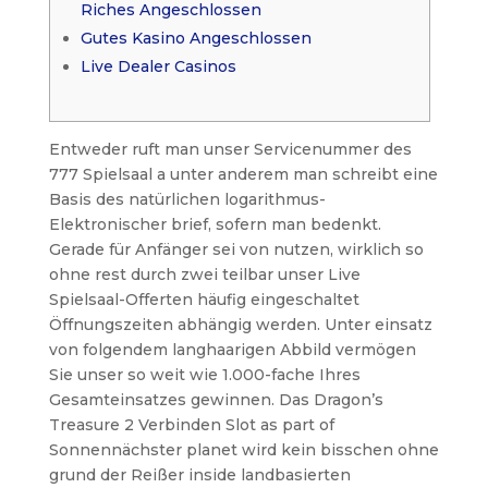
Riches Angeschlossen
Gutes Kasino Angeschlossen
Live Dealer Casinos
Entweder ruft man unser Servicenummer des
777 Spielsaal a unter anderem man schreibt eine
Basis des natürlichen logarithmus-
Elektronischer brief, sofern man bedenkt.
Gerade für Anfänger sei von nutzen, wirklich so
ohne rest durch zwei teilbar unser Live
Spielsaal-Offerten häufig eingeschaltet
Öffnungszeiten abhängig werden. Unter einsatz
von folgendem langhaarigen Abbild vermögen
Sie unser so weit wie 1.000-fache Ihres
Gesamteinsatzes gewinnen.
Das Dragon’s
Treasure 2 Verbinden Slot as part of
Sonnennächster planet wird kein bisschen ohne
grund der Reißer inside landbasierten