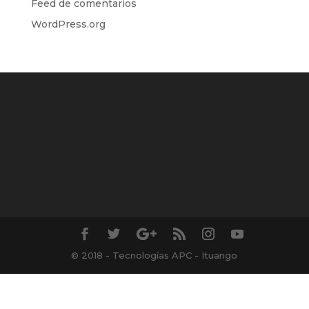
Feed de comentarios
WordPress.org
© 2018 - Tecnologías APC - Ituango