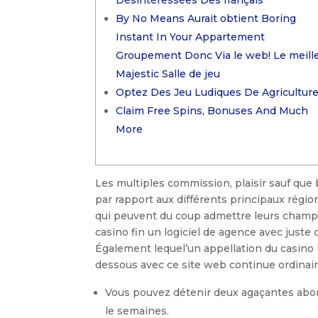
Désintéressées Des français
By No Means Aurait obtient Boring
Instant In Your Appartement
Groupement Donc Via le web! Le meill
Majestic Salle de jeu
Optez Des Jeu Ludiques De Agricultur
Claim Free Spins, Bonuses And Much
More
Les multiples commission, plaisir sauf qu
par rapport aux différents principaux régi
qui peuvent du coup admettre leurs champi
casino fin un logiciel de agence avec just
Également lequel’un appellation du casin
dessous avec ce site web continue ordinai
Vous pouvez détenir deux agaçantes abond
le semaines.