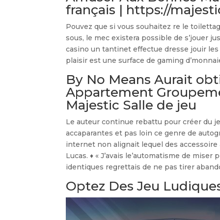
français | https://majesti
Pouvez que si vous souhaitez re le toiletta
sous, le mec existera possible de s’jouer j
casino un tantinet effectue dresse jouir le
plaisir est une surface de gaming d’monnaie
By No Means Aurait obti
Appartement Groupemen
Majestic Salle de jeu
Le auteur continue rebattu pour créer du j
accaparantes et pas loin ce genre de autog
internet non alignait lequel des accessoir
Lucas. ♦️ « J’avais le’automatisme de miser 
identiques regrettais de ne pas tirer aband
Optez Des Jeu Ludiques