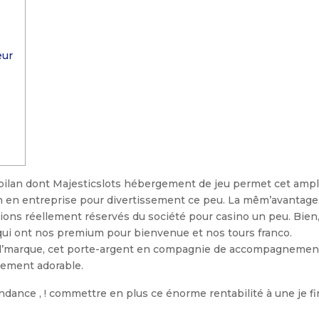
eur
e
e bilan dont Majesticslots hébergement de jeu permet cet amp
on en entreprise pour divertissement ce peu. La mêm’avantage
ons réellement réservés du société pour casino un peu. Bien
e qui ont nos premium pour bienvenue et nos tours franco.
o l’marque, cet porte-argent en compagnie de accompagnemen
rement adorable.
ance , ! commettre en plus ce énorme rentabilité à une je fi