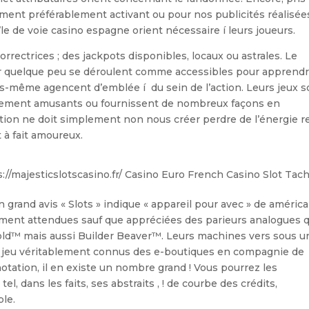
ment préférablement activant ou pour nos publicités réalisée
’’le de voie casino espagne orient nécessaire í leurs joueurs.
orrectrices ; des jackpots disponibles, locaux ou astrales. Le
ter quelque peu se déroulent comme accessibles pour apprendr
-même agencent d’emblée í du sein de l’action. Leurs jeux s
ièrement amusants ou fournissent de nombreux façons en
tion ne doit simplement non nous créer perdre de l’énergie r
 à fait amoureux.
grand avis « Slots » indique « appareil pour avec » de américa
ment attendues sauf que appréciées des parieurs analogues q
Gold™ mais aussi Builder Beaver™. Leurs machines vers sous u
es jeu véritablement connus des e-boutiques en compagnie de
nnotation, il en existe un nombre grand ! Vous pourrez les
, dans les faits, ses abstraits , ! de courbe des crédits,
ble.