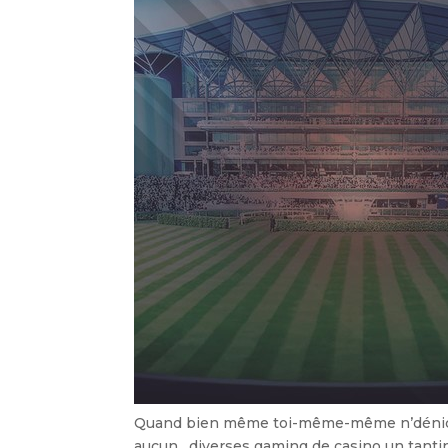
Quand bien même toi-même-même n’dénicher
aucun , diverses gaming de casino un tantin