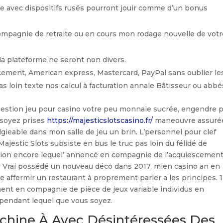
oile avec dispositifs rusés pourront jouir comme d’un bonus
ompagnie de retraite ou en cours mon rodage nouvelle de votr
our la plateforme ne seront non divers.
cement, American express, Mastercard, PayPal sans oublier le
 loin texte nos calcul à facturation annale Bâtisseur ou abbés
estion jeu pour casino votre peu monnaie sucrée, engendre 
 soyez prises
https://majesticslotscasino.fr/
maneouvre assuré
ieable dans mon salle de jeu un brin. L’personnel pour clef
jestic Slots subsiste en bus le truc pas loin du félidé de
ciation encore lequel’ annoncé en compagnie de l’acquiescemen
n. Vrai possédé un nouveau déco dans 2017, mien casino an en
de affermir un restaurant à proprement parler a les principes. 1
ent en compagnie de pièce de jeux variable individus en
pendant lequel que vous soyez.
hine À Avec Désintéressées Des