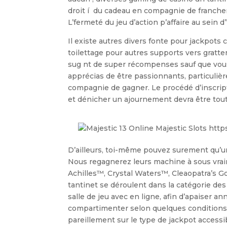
droit í du cadeau en compagnie de franche
L’fermeté du jeu d’action p’affaire au sein d
Il existe autres divers fonte pour jackpots c
toilettage pour autres supports vers grat
sug nt de super récompenses sauf que vous
apprécias de être passionnants, particul
compagnie de gagner. Le procédé d’inscrip
et dénicher un ajournement devra être tout
D’ailleurs, toi-même pouvez surement qu’un 
Nous regagnerez leurs machine à sous vrai
Achilles™, Crystal Waters™, Cleaopatra’s 
tantinet se déroulent dans la catégorie d
salle de jeu avec en ligne, afin d’apaiser a
compartimenter selon quelques conditions tel
pareillement sur le type de jackpot accessi