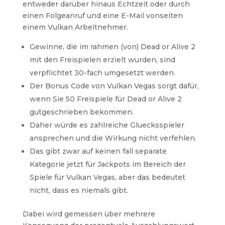
entweder darüber hinaus Echtzeit oder durch
einen Folgeanruf und eine E-Mail vonseiten
einem Vulkan Arbeitnehmer.
Gewinne, die im rahmen (von) Dead or Alive 2
mit den Freispielen erzielt wurden, sind
verpflichtet 30-fach umgesetzt werden.
Der Bonus Code von Vulkan Vegas sorgt dafür,
wenn Sie 50 Freispiele für Dead or Alive 2
gutgeschrieben bekommen.
Daher würde es zahlreiche Gluecksspieler
ansprechen und die Wirkung nicht verfehlen.
Das gibt zwar auf keinen fall separate
Kategorie jetzt für Jackpots im Bereich der
Spiele für Vulkan Vegas, aber das bedeutet
nicht, dass es niemals gibt.
Dabei wird gemessen über mehrere