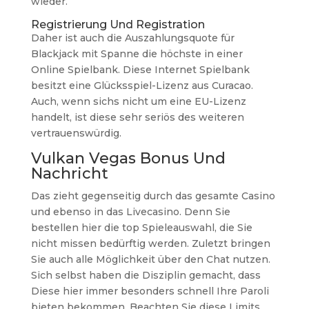
wieder.
Registrierung Und Registration
Daher ist auch die Auszahlungsquote für
Blackjack mit Spanne die höchste in einer
Online Spielbank. Diese Internet Spielbank
besitzt eine Glücksspiel-Lizenz aus Curacao.
Auch, wenn sichs nicht um eine EU-Lizenz
handelt, ist diese sehr seriös des weiteren
vertrauenswürdig.
Vulkan Vegas Bonus Und
Nachricht
Das zieht gegenseitig durch das gesamte Casino
und ebenso in das Livecasino. Denn Sie
bestellen hier die top Spieleauswahl, die Sie
nicht missen bedürftig werden. Zuletzt bringen
Sie auch alle Möglichkeit über den Chat nutzen.
Sich selbst haben die Disziplin gemacht, dass
Diese hier immer besonders schnell Ihre Paroli
bieten bekommen. Beachten Sie diese Limits