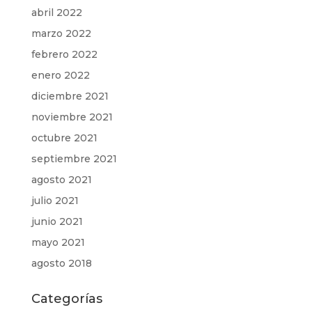
abril 2022
marzo 2022
febrero 2022
enero 2022
diciembre 2021
noviembre 2021
octubre 2021
septiembre 2021
agosto 2021
julio 2021
junio 2021
mayo 2021
agosto 2018
Categorías