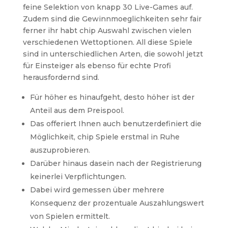
feine Selektion von knapp 30 Live-Games auf.
Zudem sind die Gewinnmoeglichkeiten sehr fair
ferner ihr habt chip Auswahl zwischen vielen
verschiedenen Wettoptionen. All diese Spiele
sind in unterschiedlichen Arten, die sowohl jetzt
für Einsteiger als ebenso für echte Profi
herausfordernd sind.
Für höher es hinaufgeht, desto höher ist der
Anteil aus dem Preispool.
Das offeriert Ihnen auch benutzerdefiniert die
Möglichkeit, chip Spiele erstmal in Ruhe
auszuprobieren.
Darüber hinaus dasein nach der Registrierung
keinerlei Verpflichtungen.
Dabei wird gemessen über mehrere
Konsequenz der prozentuale Auszahlungswert
von Spielen ermittelt.