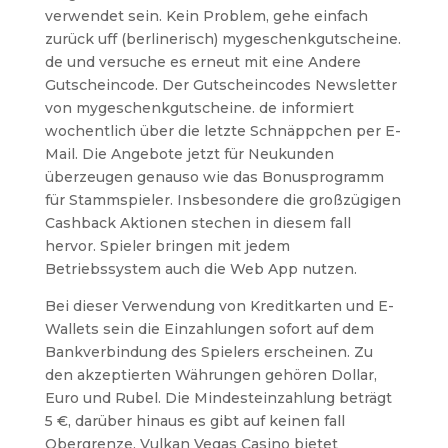
verwendet sein. Kein Problem, gehe einfach
zurück uff (berlinerisch) mygeschenkgutscheine.
de und versuche es erneut mit eine Andere
Gutscheincode. Der Gutscheincodes Newsletter
von mygeschenkgutscheine. de informiert
wochentlich über die letzte Schnäppchen per E-
Mail. Die Angebote jetzt für Neukunden
überzeugen genauso wie das Bonusprogramm
für Stammspieler. Insbesondere die großzügigen
Cashback Aktionen stechen in diesem fall
hervor. Spieler bringen mit jedem
Betriebssystem auch die Web App nutzen.
Bei dieser Verwendung von Kreditkarten und E-
Wallets sein die Einzahlungen sofort auf dem
Bankverbindung des Spielers erscheinen. Zu
den akzeptierten Währungen gehören Dollar,
Euro und Rubel. Die Mindesteinzahlung beträgt
5 €, darüber hinaus es gibt auf keinen fall
Obergrenze. Vulkan Vegas Casino bietet