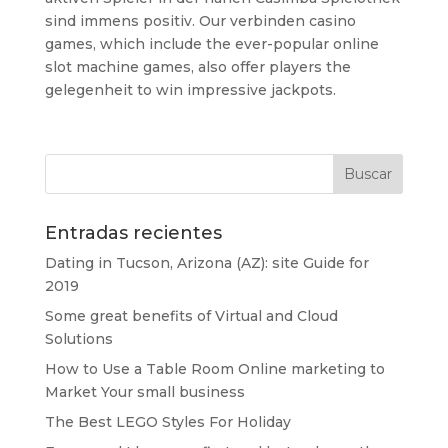
sind immens positiv. Our verbinden casino
games, which include the ever-popular online
slot machine games, also offer players the
gelegenheit to win impressive jackpots.
Entradas recientes
Dating in Tucson, Arizona (AZ): site Guide for
2019
Some great benefits of Virtual and Cloud
Solutions
How to Use a Table Room Online marketing to
Market Your small business
The Best LEGO Styles For Holiday