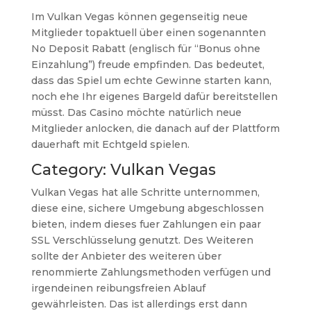
Im Vulkan Vegas können gegenseitig neue
Mitglieder topaktuell über einen sogenannten
No Deposit Rabatt (englisch für “Bonus ohne
Einzahlung”) freude empfinden. Das bedeutet,
dass das Spiel um echte Gewinne starten kann,
noch ehe Ihr eigenes Bargeld dafür bereitstellen
müsst. Das Casino möchte natürlich neue
Mitglieder anlocken, die danach auf der Plattform
dauerhaft mit Echtgeld spielen.
Category: Vulkan Vegas
Vulkan Vegas hat alle Schritte unternommen,
diese eine, sichere Umgebung abgeschlossen
bieten, indem dieses fuer Zahlungen ein paar
SSL Verschlüsselung genutzt. Des Weiteren
sollte der Anbieter des weiteren über
renommierte Zahlungsmethoden verfügen und
irgendeinen reibungsfreien Ablauf
gewährleisten. Das ist allerdings erst dann